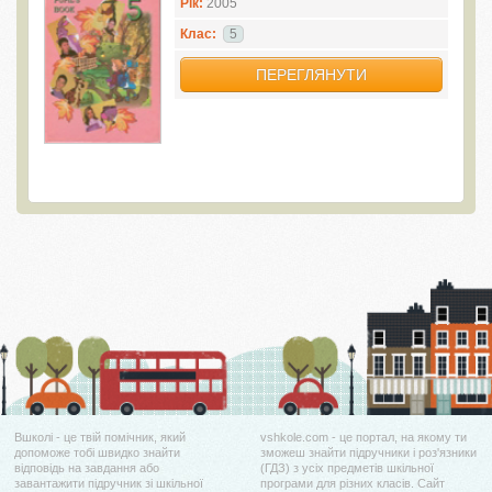
Рік:
2005
Клас:
5
ПЕРЕГЛЯНУТИ
Вшколі - це твій помічник, який
vshkole.com - це портал, на якому ти
допоможе тобі швидко знайти
зможеш знайти підручники і роз'язники
відповідь на завдання або
(ГДЗ) з усіх предметів шкільної
завантажити підручник зі шкільної
програми для різних класів. Сайт