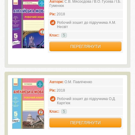
Автори:
С.В. Мясоєдова / В.О. Гусева / І.Б.
Гуменюк
Рік:
2018
Робочий зошит до підручника А.М.
Несвіт
Клас:
5
ПЕРЕГЛЯНУТИ
Автори:
О.М. Павліченко
Рік:
2018
Робочий зошит до підручника О.Д.
Карп'юк
Клас:
5
ПЕРЕГЛЯНУТИ