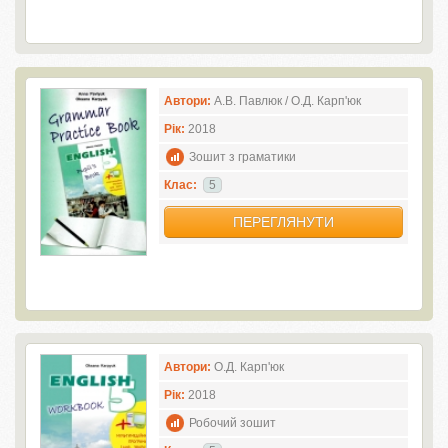
Автори:
А.В. Павлюк / О.Д. Карп'юк
Рік:
2018
Зошит з граматики
Клас:
5
ПЕРЕГЛЯНУТИ
Автори:
О.Д. Карп'юк
Рік:
2018
Робочий зошит