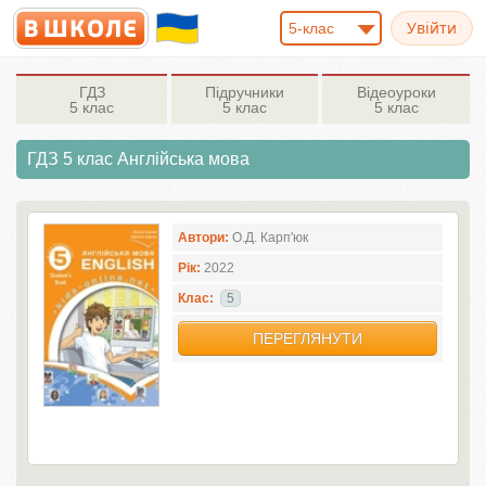
5-клас
ГДЗ
Підручники
Відеоуроки
5 клас
5 клас
5 клас
ГДЗ 5 клас Англiйська мова
Автори:
О.Д. Карп'юк
Рік:
2022
Клас:
5
ПЕРЕГЛЯНУТИ