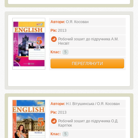
Автори:
О.Я. Косован
Рік:
2013
Робочий зошит до підручника А.М.
Несвіт
Клас:
5
ПЕРЕГЛЯНУТИ
Автори:
Н.І. Вітушинська / О.Я. Косован
Рік:
2013
Робочий зошит до підручника О.Д.
Карп'юк
Клас:
5