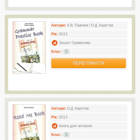
Автори:
А.В. Павлюк / О.Д. Карп’юк
Рік:
2013
Зошит Граматика
Клас:
5
ПЕРЕГЛЯНУТИ
Автори:
О.Д. Карп'юк
Рік:
2013
Книга для читання
Клас:
5