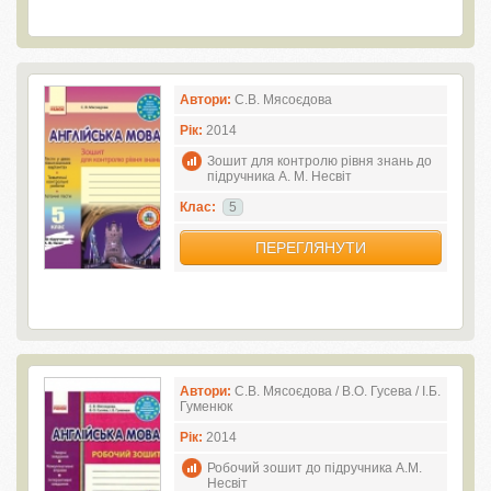
Автори:
С.В. Мясоєдова
Рік:
2014
Зошит для контролю рівня знань до
підручника А. М. Несвіт
Клас:
5
ПЕРЕГЛЯНУТИ
Автори:
С.В. Мясоєдова / В.О. Гусева / І.Б.
Гуменюк
Рік:
2014
Робочий зошит до підручника А.М.
Несвіт