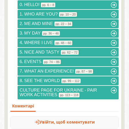
0. HELLO!
pp. 6 – 8
1. WHO ARE YOU?
pp. 10 – 20
2. ME AND MINE
pp. 22 – 34
3. MY DAY
pp. 36 – 46
4. WHERE I LIVE
pp. 48 – 60
5. NICE AND TASTY
pp. 62 – 72
6. EVENTS
pp. 74 – 86
7. WHAT AN EXPERIENCE!
pp. 87 – 98
8. SEE THE WORLD
pp. 99 – 112
CULTURE PAGE FOR UKRAINE - PAIR
WORK ACTIVITIES
pp. 113 – 118