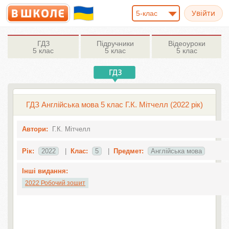
5-клас
ГДЗ
Підручники
Відеоуроки
5 клас
5 клас
5 клас
ГДЗ Англійська мова 5 клас Г.К. Мітчелл (2022 рік)
Автори:
Г.К. Мітчелл
Рік:
2022
|
Клас:
5
|
Предмет:
Англiйська мова
Інші видання:
2022 Робочий зошит