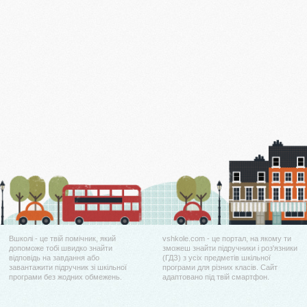
Вшколі - це твій помічник, який
vshkole.com - це портал, на якому ти
допоможе тобі швидко знайти
зможеш знайти підручники і роз'язники
відповідь на завдання або
(ГДЗ) з усіх предметів шкільної
завантажити підручник зі шкільної
програми для різних класів. Сайт
програми без жодних обмежень.
адаптовано під твій смартфон.