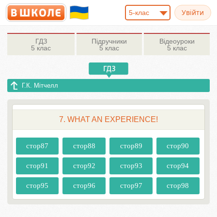
5-клас
ГДЗ
Підручники
Відеоуроки
5 клас
5 клас
5 клас
Г.К. Мітчелл
7. WHAT AN EXPERIENCE!
стор87
стор88
стор89
стор90
стор91
стор92
стор93
стор94
стор95
стор96
стор97
стор98