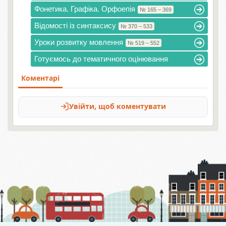
Фонетика. Графіка. Орфоепія
№ 165 – 369
Відомості із синтаксису
№ 370 – 533
Уроки розвитку мовлення
№ 519 – 552
Готуємось до тематичного оцінювання