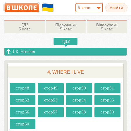
5-клас
ГДЗ
Підручники
Відеоуроки
5 клас
5 клас
5 клас
Г.К. Мітчелл
4. WHERE I LIVE
стор48
стор49
стор50
стор51
стор52
стор53
стор54
стор55
стор56
стор57
стор58
стор59
стор60