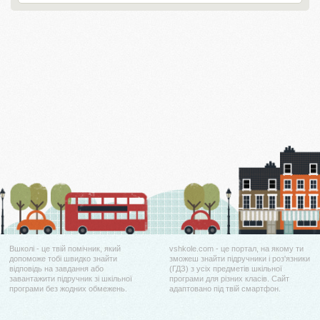
Вшколі - це твій помічник, який
vshkole.com - це портал, на якому ти
допоможе тобі швидко знайти
зможеш знайти підручники і роз'язники
відповідь на завдання або
(ГДЗ) з усіх предметів шкільної
завантажити підручник зі шкільної
програми для різних класів. Сайт
програми без жодних обмежень.
адаптовано під твій смартфон.