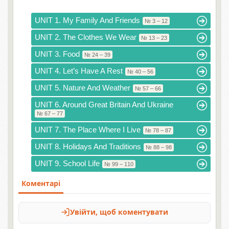
UNIT 1. My Family And Friends
№ 3 – 12
UNIT 2. The Clothes We Wear
№ 13 – 23
UNIT 3. Food
№ 24 – 39
UNIT 4. Let’s Have A Rest
№ 40 – 56
UNIT 5. Nature And Weather
№ 57 – 66
UNIT 6. Around Great Britain And Ukraine
№ 67 – 77
UNIT 7. The Place Where I Live
№ 78 – 87
UNIT 8. Holidays And Traditions
№ 88 – 98
UNIT 9. School Life
№ 99 – 110