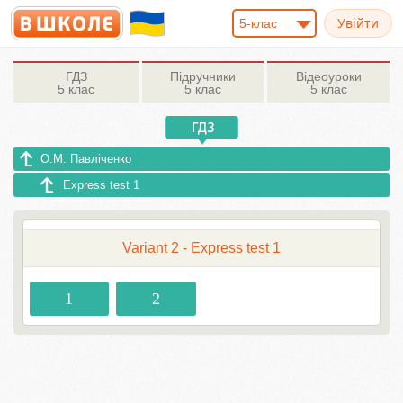
5-клас
ГДЗ
Підручники
Відеоуроки
5 клас
5 клас
5 клас
О.М. Павліченко
Express test 1
Variant 2 - Express test 1
1
2