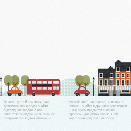
Вшколі - це твій помічник, який
vshkole.com - це портал, на якому ти
допоможе тобі швидко знайти
зможеш знайти підручники і роз'язники
відповідь на завдання або
(ГДЗ) з усіх предметів шкільної
завантажити підручник зі шкільної
програми для різних класів. Сайт
програми без жодних обмежень.
адаптовано під твій смартфон.