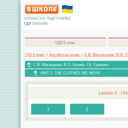
УКРАЇНСЬКІ ПІДРУЧНИКИ
ГДЗ
ОНЛАЙН
ГДЗ
5 клас
ГДЗ 5 клас
>
Англiйська мова
>
С.В. Мясоєдова, В.О. Г
С.В. Мясоєдова, В.О. Гусева, І.Б. Гуменюк
UNIT 2. THE CLOTHES WE WEAR
Lesson 2 - 
1
2