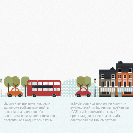
Вшколі - це твій помічник, який
vshkole.com - це портал, на якому ти
допоможе тобі швидко знайти
зможеш знайти підручники і роз'язники
відповідь на завдання або
(ГДЗ) з усіх предметів шкільної
завантажити підручник зі шкільної
програми для різних класів. Сайт
програми без жодних обмежень.
адаптовано під твій смартфон.