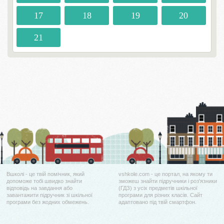
17
18
19
20
21
Вшколі - це твій помічник, який
vshkole.com - це портал, на якому ти
допоможе тобі швидко знайти
зможеш знайти підручники і роз'язники
відповідь на завдання або
(ГДЗ) з усіх предметів шкільної
завантажити підручник зі шкільної
програми для різних класів. Сайт
програми без жодних обмежень.
адаптовано під твій смартфон.