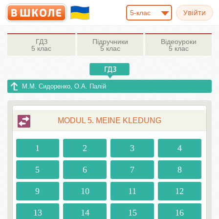
5-клас
ГДЗ
Підручники
Відеоуроки
5 клас
5 клас
5 клас
М.М. Сидоренко, О.А. Палій
MODUL 5. MEINE KLEDUNG
1
2
3
4
5
6
7
8
9
10
11
12
13
14
15
16