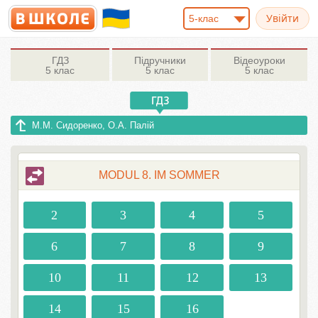
5-клас
ГДЗ
Підручники
Відеоуроки
5 клас
5 клас
5 клас
М.М. Сидоренко, О.А. Палій
MODUL 8. IM SOMMER
2
3
4
5
6
7
8
9
10
11
12
13
14
15
16