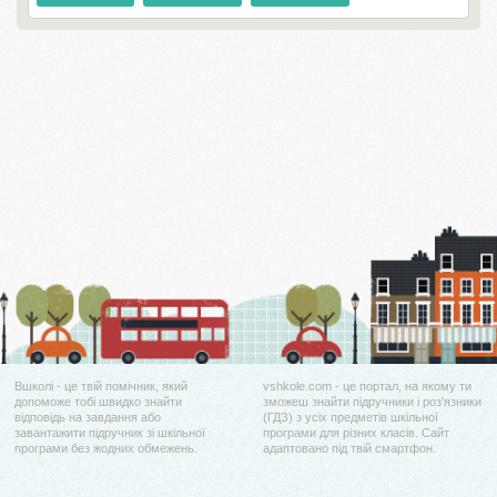
Вшколі - це твій помічник, який
vshkole.com - це портал, на якому ти
допоможе тобі швидко знайти
зможеш знайти підручники і роз'язники
відповідь на завдання або
(ГДЗ) з усіх предметів шкільної
завантажити підручник зі шкільної
програми для різних класів. Сайт
програми без жодних обмежень.
адаптовано під твій смартфон.