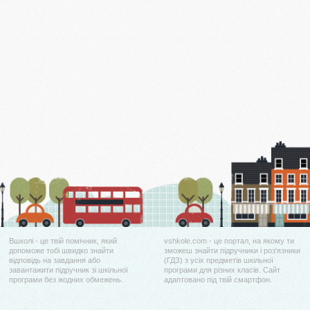
Вшколі - це твій помічник, який
vshkole.com - це портал, на якому ти
допоможе тобі швидко знайти
зможеш знайти підручники і роз'язники
відповідь на завдання або
(ГДЗ) з усіх предметів шкільної
завантажити підручник зі шкільної
програми для різних класів. Сайт
програми без жодних обмежень.
адаптовано під твій смартфон.