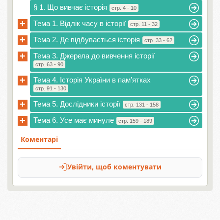
§ 1. Що вивчає історія
стр. 4 - 10
+
Тема 1. Відлік часу в історії
стр. 11 - 32
+
Тема 2. Де відбувається історія
стр. 33 - 62
+
Тема 3. Джерела до вивчення історії
стр. 63 - 90
+
Тема 4. Історія України в пам’ятках
стр. 91 - 130
+
Тема 5. Дослідники історії
стр. 131 - 158
+
Тема 6. Усе має минуле
стр. 159 - 189