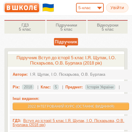
5-клас
ГДЗ
Підручники
Відеоуроки
5 клас
5 клас
5 клас
Підручник Вступ до історії 5 клас І.Я. Щупак, І.О.
Піскарьова, О.В. Бурлака (2018 рік)
Автори:
І.Я. Щупак, І.О. Піскарьова, О.В. Бурлака
Рік:
2018
|
Клас:
5
|
Предмет:
Історія України
|
Інші видання:
2022 ІНТЕГРОВАНИЙ КУРС (ОСТАННЄ ВИДАННЯ)
ГДЗ:
Вступ до історії 5 клас І.Я. Щупак, І.О. Піскарьова, О.В.
Бурлака (2018 рік)