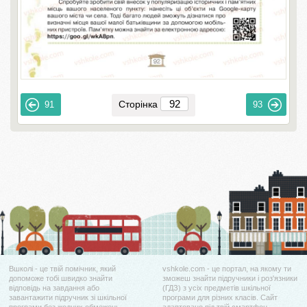
Сторінка
91
93
Вшколі - це твій помічник, який
vshkole.com - це портал, на якому ти
допоможе тобі швидко знайти
зможеш знайти підручники і роз'язники
відповідь на завдання або
(ГДЗ) з усіх предметів шкільної
завантажити підручник зі шкільної
програми для різних класів. Сайт