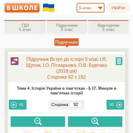
5-клас
ГДЗ
Підручники
Відеоуроки
5 клас
5 клас
5 клас
Підручник Вступ до історії 5 клас І.Я.
Щупак, І.О. Піскарьова, О.В. Бурлака
(2018 рік)
Сторінка 92 з 192
Тема 4. Історія України в пам’ятках -
§ 17. Минуле в
пам’ятках історії
Сторінка
91
93