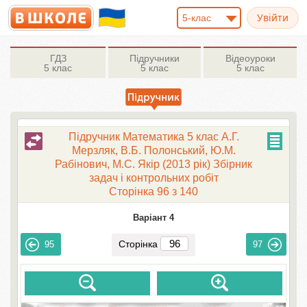
5-клас
ГДЗ
Підручники
Відеоуроки
5 клас
5 клас
5 клас
Підручник Математика 5 клас А.Г.
Мерзляк, В.Б. Полонський, Ю.М.
Рабінович, М.С. Якір (2013 рік) Збірник
задач і контрольних робіт
Сторінка 96 з 140
Варіант 4
Сторінка
95
97