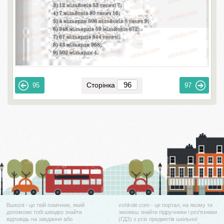
Сторінка
95
97
Вшколі - це твій помічник, який
vshkole.com - це портал, на якому ти
допоможе тобі швидко знайти
зможеш знайти підручники і роз'язники
відповідь на завдання або
(ГДЗ) з усіх предметів шкільної