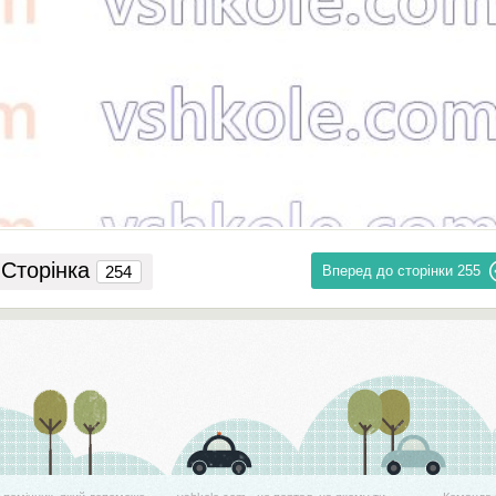
Сторінка
Вперед до сторінки
255