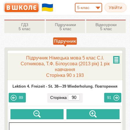
5-клас
ГДЗ
Підручники
Відеоуроки
5 клас
5 клас
5 клас
Підручник Німецька мова 5 клас С.І.
Сотникова, Т.Ф. Білоусова (2013 рік) 1 рік
навчання
Сторінка 90 з 193
Lektion 4. Freizeit -
St. 38—39 Wiederholung. Повторення
Сторінка
89
91