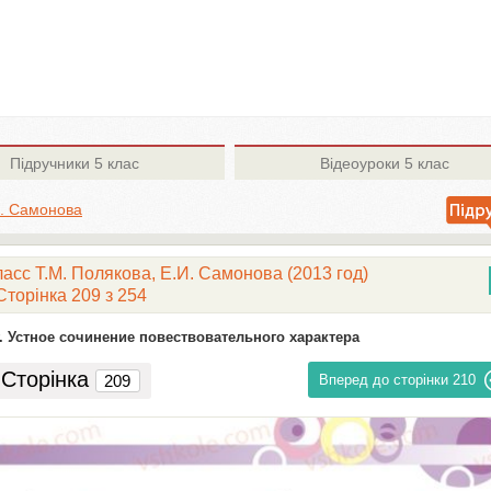
Підручники
5 клас
Відеоуроки
5 клас
И. Самонова
ласс Т.М. Полякова, Е.И. Самонова (2013 год)
Сторінка 209 з 254
. Устное сочинение повествовательного характера
Сторінка
Вперед до сторінки
210