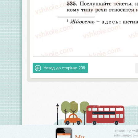
Назад до сторінки
208
Вшколі - це тві
Ми
тобі швидко зн