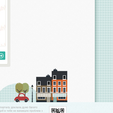
порталу доклала дуже багато
щоб в тебе не виникало проблем з