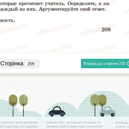
Сторінка
Вперед до сторінки
210
й помічник, який допоможе
vshkole.com - це портал, на якому ти
Команда 
айти відповідь на завдання
зможеш знайти підручники і роз'язники
зусиль, 