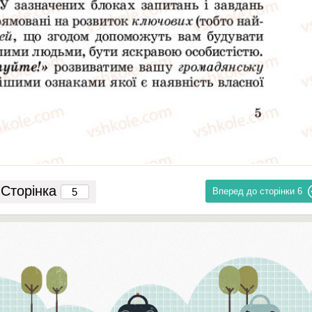
Сторінка
Вперед до сторінки
6