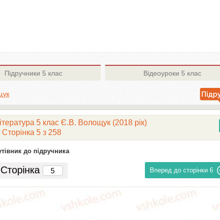
Підручники
5 клас
Відеоуроки
5 клас
щук
тература 5 клас Є.В. Волощук (2018 рік)
Сторінка 5 з 258
утівник до підручника
Сторінка
Вперед до сторінки
6