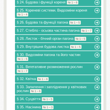
§ 24. Будова і функції кореня
№ 1 – 6
§ 25. Кореневі системи. Видозміни кореня
№ 1 – 4
§ 26. Будова та функції пагона
№ 1 – 5
§ 27. Стебло - осьова частина пагона
№ 1 – 7
§ 28. Листок - бічний орган пагона
№ 1 – 5
§ 29. Внутрішня будова листка
№ 1 – 5
§ 30. Видозміни пагона та його частин
№ 1 – 5
§ 31. Вегетативне розмноження рослин
№ 1 – 7
§ 32. Квітка
№ 1 – 6
§ 33. Запилення і запліднення у квіткових
рослин
№ 1 – 6
§ 34. Суцвіття
№ 1 – 5
§ 35. Насінина
№ 1 – 3