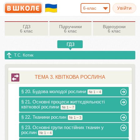
6-клас
ГДЗ
Підручники
Відеоуроки
6 клас
6 клас
6 клас
Т.С. Котик
ТЕМА 3. КВІТКОВА РОСЛИНА
§ 20. Будова молодої рослини
№ 1 – 4
§ 21. Основні процеси життєдіяльності
квіткової рослини
№ 1 – 7
§ 22. Тканини рослин
№ 1 – 3
§ 23. Основні групи постійних тканин у
рослин
№ 1 – 4