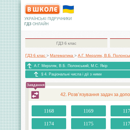
УКРАЇНСЬКІ ПІДРУЧНИКИ
ГДЗ
ОНЛАЙН
ГДЗ
6 клас
ГДЗ 6 клас
>
Математика
>
А.Г. Мерзляк, В.Б. Полонсь
А.Г. Мерзляк, В.Б. Полонський, М.С. Якір
§ 4. Раціональні числа і дії з ними
42. Розв’язування задач за допом
1168
1169
11
1174
1175
11