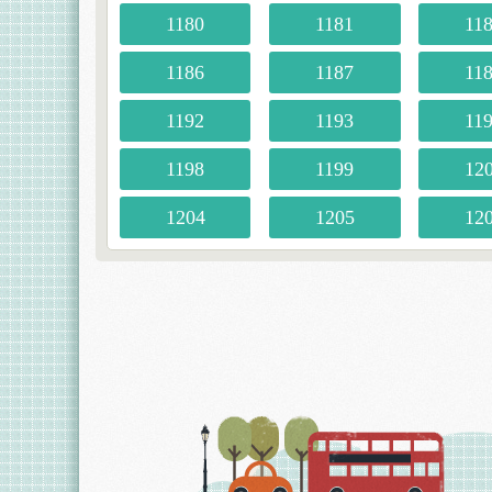
1180
1181
11
1186
1187
11
1192
1193
11
1198
1199
12
1204
1205
12