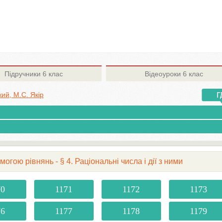
Підручники
6 клас
Відеоуроки
6 клас
кий, М.С. Якір
огою рівнянь - § 4. Раціональні числа і дії з ними
70
1171
1172
1173
76
1177
1178
1179