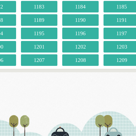
82
1183
1184
1185
88
1189
1190
1191
94
1195
1196
1197
00
1201
1202
1203
06
1207
1208
1209