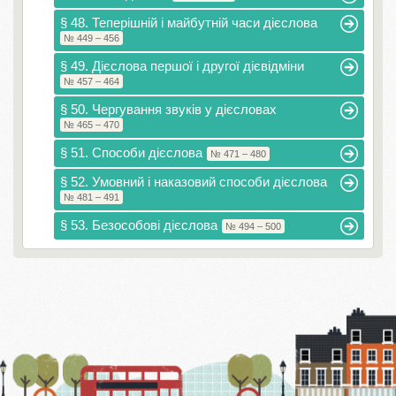
§ 48. Теперішній і майбутній часи дієслова
№ 449 – 456
§ 49. Дієслова першої і другої дієвідміни
№ 457 – 464
§ 50. Чергування звуків у дієсловах
№ 465 – 470
§ 51. Способи дієслова
№ 471 – 480
§ 52. Умовний і наказовий способи дієслова
№ 481 – 491
§ 53. Безособові дієслова
№ 494 – 500