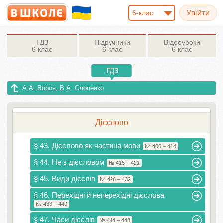
6-клас
ГДЗ
Підручники
Відеоуроки
6 клас
6 клас
6 клас
А.А. Ворон, В.А. Слопенко
Дієслово
§ 43. Дієслово як частина мови
№ 406 – 414
§ 44. Не з дієсловом
№ 415 – 421
§ 45. Види дієслів
№ 426 – 432
§ 46. Перехідні й неперехідні дієслова
№ 433 – 440
§ 47. Часи дієслів
№ 444 – 448