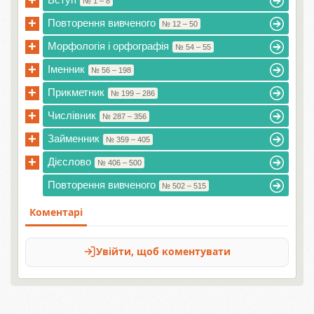
+
№ 1 – 8
+
Повторення вивченого
№ 12 – 50
+
Морфологія і орфографія
№ 54 – 55
+
Іменник
№ 56 – 198
+
Прикметник
№ 199 – 286
+
Числівник
№ 287 – 356
+
Займенник
№ 359 – 405
+
Дієслово
№ 406 – 500
Повторення вивченого
№ 502 – 515