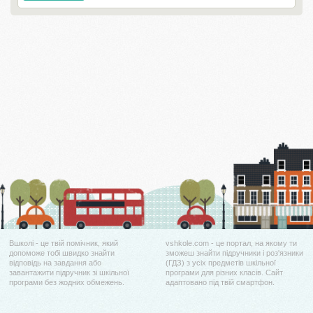
Вшколі - це твій помічник, який
vshkole.com - це портал, на якому ти
допоможе тобі швидко знайти
зможеш знайти підручники і роз'язники
відповідь на завдання або
(ГДЗ) з усіх предметів шкільної
завантажити підручник зі шкільної
програми для різних класів. Сайт
програми без жодних обмежень.
адаптовано під твій смартфон.