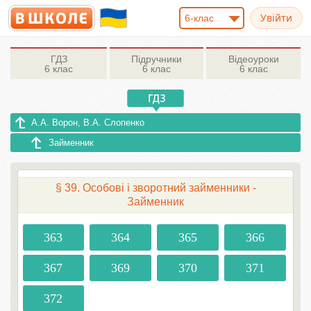
6-клас
ГДЗ
Підручники
Відеоуроки
6 клас
6 клас
6 клас
А.А. Ворон, В.А. Слопенко
Займенник
§ 39. Особові і зворотний займенники -
Займенник
363
364
365
366
367
369
370
371
372