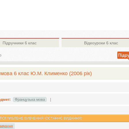
Підручники
6 клас
Відеоуроки
6 клас
о
мова 6 клас Ю.М. Клименко (2006 рік)
едмет:
Французька мова
|
 ПОГЛИБЛЕНЕ ВИВЧЕННЯ (ОСТАННЄ ВИДАННЯ)
навчання