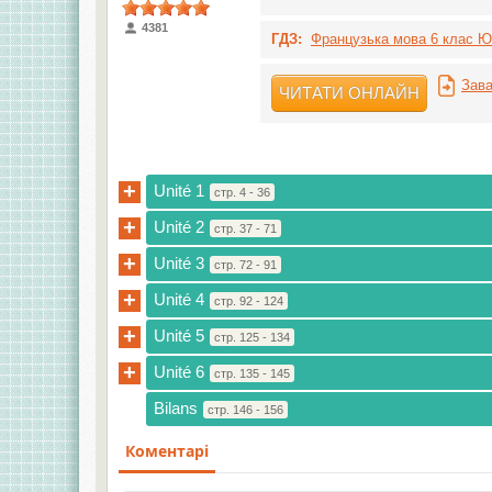
4381
ГДЗ:
Французька мова 6 клас Ю.
Зава
ЧИТАТИ ОНЛАЙН
+
Unité 1
стр. 4 - 36
+
Unité 2
стр. 37 - 71
+
Unité 3
стр. 72 - 91
+
Unité 4
стр. 92 - 124
+
Unité 5
стр. 125 - 134
+
Unité 6
стр. 135 - 145
Bilans
стр. 146 - 156