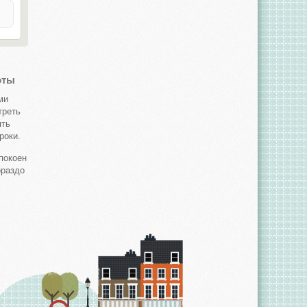
оты
ми
треть
ять
роки.
покоен
ораздо