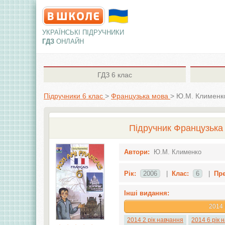
УКРАЇНСЬКІ ПІДРУЧНИКИ
ГДЗ
ОНЛАЙН
ГДЗ
6 клас
Підручники 6 клас
>
Французька мова
>
Ю.М. Клименк
Підручник Французька 
Автори:
Ю.М. Клименко
Рік:
2006
|
Клас:
6
|
Пр
Інші видання:
2014
2014 2 рік навчання
2014 6 рік 