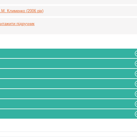
М. Клименко (2006 рік)
нтажити підручник