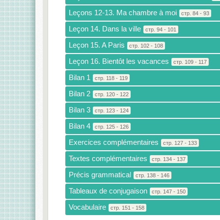
Leçons 12-13. Ma chambre à moi
стр. 84 - 93
Leçon 14. Dans la ville
стр. 94 - 101
Leçon 15. A Paris
стр. 102 - 108
Leçon 16. Bientôt les vacances
стр. 109 - 117
Bilan 1
стр. 118 - 119
Bilan 2
стр. 120 - 122
Bilan 3
стр. 123 - 124
Bilan 4
стр. 125 - 126
Exercices complémentaires
стр. 127 - 133
Textes complémentaires
стр. 134 - 137
Précis grammatical
стр. 138 - 146
Tableaux de conjugaison
стр. 147 - 150
Vocabulaire
стр. 151 - 158