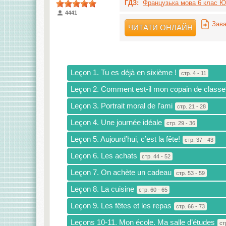
ГДЗ:
Французька мова 6 клас Ю.
4441
Зава
ЧИТАТИ ОНЛАЙН
Leçon 1. Tu es déjà en sixième !
стр. 4 - 11
Leçon 2. Comment est-il mon copain de classe
Leçon 3. Portrait moral de l’ami
стр. 21 - 28
Leçon 4. Une journée idéale
стр. 29 - 36
Leçon 5. Aujourd’hui, c’est la fête!
стр. 37 - 43
Leçon 6. Les achats
стр. 44 - 52
Leçon 7. On achète un cadeau
стр. 53 - 59
Leçon 8. La cuisine
стр. 60 - 65
Leçon 9. Les fêtes et les repas
стр. 66 - 73
Leçons 10-11. Mon école. Ma salle d’études
ст