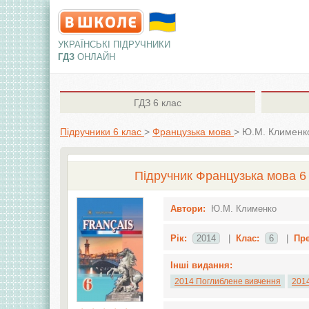
УКРАЇНСЬКІ ПІДРУЧНИКИ
ГДЗ
ОНЛАЙН
ГДЗ
6 клас
Підручники 6 клас
>
Французька мова
>
Ю.М. Клименк
Підручник Французька мова 6 
Автори:
Ю.М. Клименко
Рік:
2014
|
Клас:
6
|
Пр
Інші видання:
2014 Поглиблене вивчення
2014