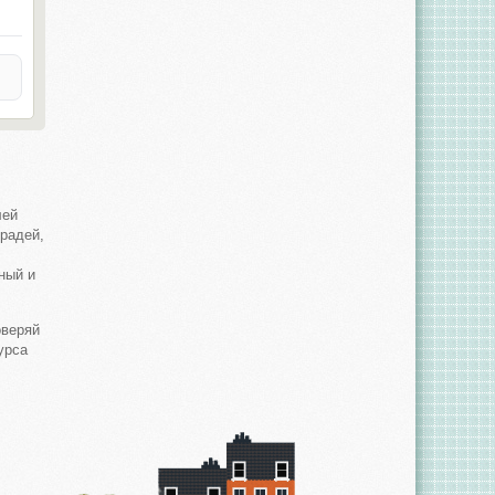
лей
традей,
ный и
оверяй
урса