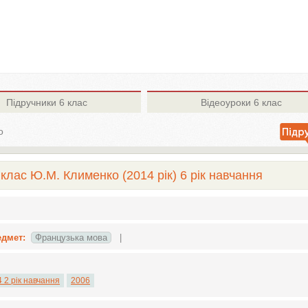
Підручники
6 клас
Відеоуроки
6 клас
о
клас Ю.М. Клименко (2014 рік) 6 рік навчання
едмет:
Французька мова
|
 2 рік навчання
2006