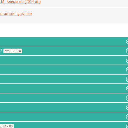
М. Клименко (2014 рік)
нтажити підручник
?
стр. 12 - 20
р. 74 - 83