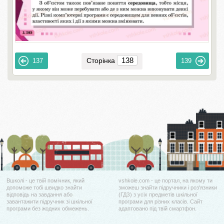
Сторінка
137
139
Вшколі - це твій помічник, який
vshkole.com - це портал, на якому ти
допоможе тобі швидко знайти
зможеш знайти підручники і роз'язники
відповідь на завдання або
(ГДЗ) з усіх предметів шкільної
завантажити підручник зі шкільної
програми для різних класів. Сайт
програми без жодних обмежень.
адаптовано під твій смартфон.