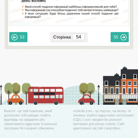
Сторінка
53
55
Вшколі - це твій помічник, який
vshkole.com - це портал, на якому ти
допоможе тобі швидко знайти
зможеш знайти підручники і роз'язники
відповідь на завдання або
(ГДЗ) з усіх предметів шкільної
завантажити підручник зі шкільної
програми для різних класів. Сайт
програми без жодних обмежень.
адаптовано під твій смартфон.