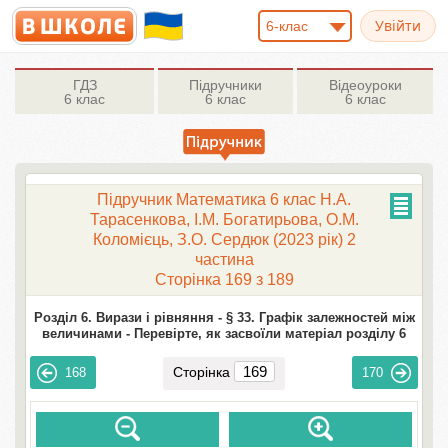
6-клас
ГДЗ
Підручники
Відеоуроки
6 клас
6 клас
6 клас
Підручник Математика 6 клас Н.А.
Тарасенкова, І.М. Богатирьова, О.М.
Коломієць, З.О. Сердюк (2023 рік) 2
частина
Сторінка 169 з 189
Розділ 6. Вирази і рівняння -
§ 33. Графік залежностей між
величинами -
Перевірте, як засвоїли матеріал розділу 6
Сторінка
168
170