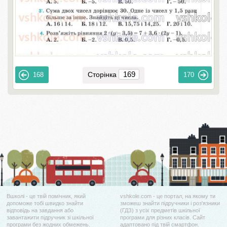
Сторінка
168
170
Вшколі - це твій помічник, який
vshkole.com - це портал, на якому ти
допоможе тобі швидко знайти
зможеш знайти підручники і роз'язники
відповідь на завдання або
(ГДЗ) з усіх предметів шкільної
завантажити підручник зі шкільної
програми для різних класів. Сайт
програми без жодних обмежень.
адаптовано під твій смартфон.