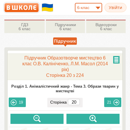
6-клас
ГДЗ
Підручники
Відеоуроки
6 клас
6 клас
6 клас
Підручник Образотворче мистецтво 6
клас О.В. Калініченко, Л.М. Масол (2014
рік)
Сторінка 20 з 224
Розділ 1. Анімалістичний жанр -
Тема 3. Образи тварин у
мистецтві
Сторінка
19
21