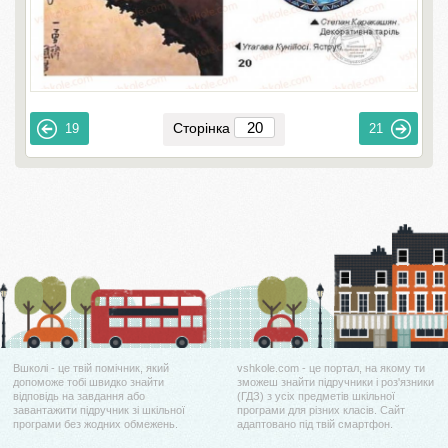
Сторінка
19
21
Вшколі - це твій помічник, який
vshkole.com - це портал, на якому ти
допоможе тобі швидко знайти
зможеш знайти підручники і роз'язники
відповідь на завдання або
(ГДЗ) з усіх предметів шкільної
завантажити підручник зі шкільної
програми для різних класів. Сайт
програми без жодних обмежень.
адаптовано під твій смартфон.