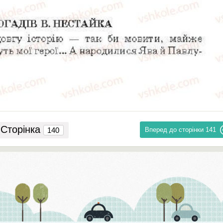
Сторінка
Вперед до сторінки
141