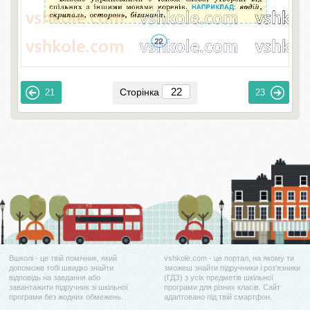
Сторінка
21
23
Вшколі - це твій помічник, який
vshkole.com - це портал, на якому ти
допоможе тобі швидко знайти
зможеш знайти підручники і роз'язники
відповідь на завдання або
(ГДЗ) з усіх предметів шкільної
завантажити підручник зі шкільної
програми для різних класів. Сайт
програми без жодних обмежень.
адаптовано під твій смартфон.