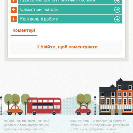
+
+
Самостійні роботи
+
Контрольні роботи
Вшколі - це твій помічник, який
vshkole.com - це портал, на якому ти
допоможе тобі швидко знайти
зможеш знайти підручники і роз'язники
відповідь на завдання або
(ГДЗ) з усіх предметів шкільної