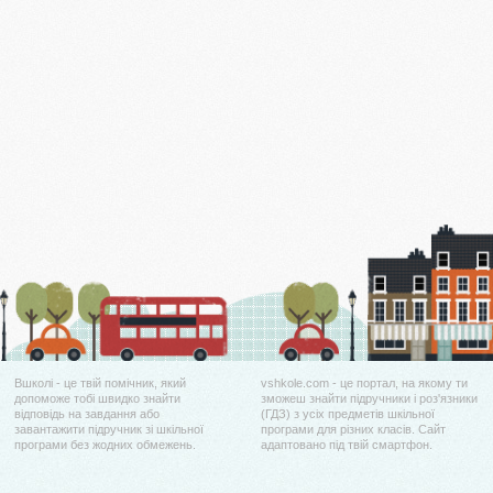
Вшколі - це твій помічник, який
vshkole.com - це портал, на якому ти
допоможе тобі швидко знайти
зможеш знайти підручники і роз'язники
відповідь на завдання або
(ГДЗ) з усіх предметів шкільної
завантажити підручник зі шкільної
програми для різних класів. Сайт
програми без жодних обмежень.
адаптовано під твій смартфон.