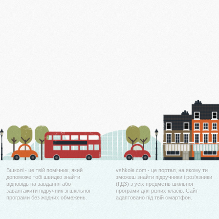
Вшколі - це твій помічник, який
vshkole.com - це портал, на якому ти
допоможе тобі швидко знайти
зможеш знайти підручники і роз'язники
відповідь на завдання або
(ГДЗ) з усіх предметів шкільної
завантажити підручник зі шкільної
програми для різних класів. Сайт
програми без жодних обмежень.
адаптовано під твій смартфон.