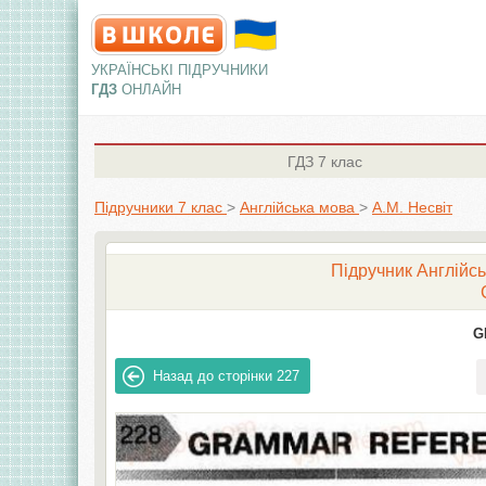
УКРАЇНСЬКІ ПІДРУЧНИКИ
ГДЗ
ОНЛАЙН
ГДЗ
7 клас
Підручники 7 клас
>
Англiйська мова
>
А.М. Несвіт
Підручник Англійсь
G
Назад до сторінки
227