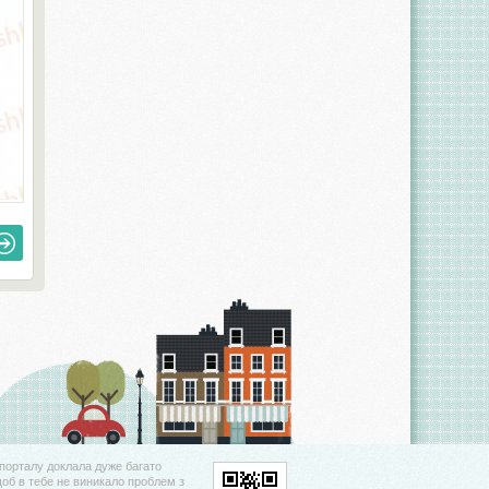
порталу доклала дуже багато
щоб в тебе не виникало проблем з