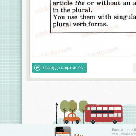
Назад до сторінки
227
Вшколі - це тві
Ми
тобі швидко зн