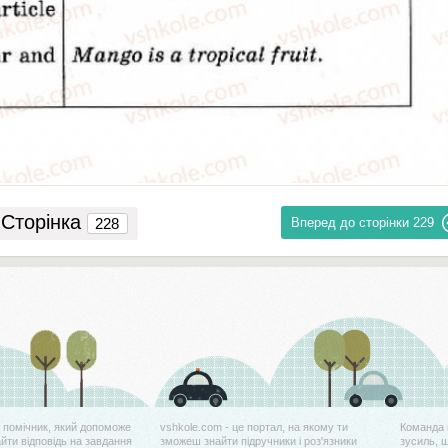
Сторінка
Вперед до сторінки
229
й помічник, який допоможе
vshkole.com - це портал, на якому ти
Команда 
айти відповідь на завдання
зможеш знайти підручники і роз'язники
зусиль, 