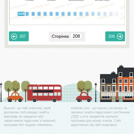
Сторінка
207
209
Вшколі - це твій помічник, який
vshkole.com - це портал, на якому ти
допоможе тобі швидко знайти
зможеш знайти підручники і роз'язники
відповідь на завдання або
(ГДЗ) з усіх предметів шкільної
завантажити підручник зі шкільної
програми для різних класів. Сайт
програми без жодних обмежень.
адаптовано під твій смартфон.