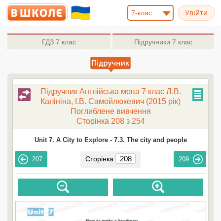
7-клас
ГДЗ
7 клас
Підручники
7 клас
Підручник Англійська мова 7 клас Л.В.
Калініна, І.В. Самойлюкевич (2015 рік)
Поглиблене вивчення
Сторінка 208 з 254
Unit 7. A City to Explore -
7.3. The city and people
Сторінка
207
209