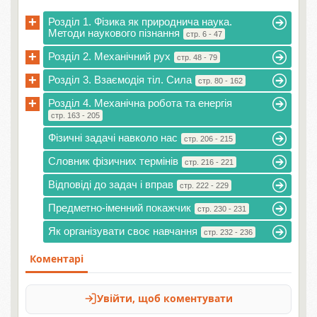
+
Розділ 1. Фізика як природнича наука.
Методи наукового пізнання
стр. 6 - 47
+
Розділ 2. Механічний рух
стр. 48 - 79
+
Розділ 3. Взаємодія тіл. Сила
стр. 80 - 162
+
Розділ 4. Механічна робота та енергія
стр. 163 - 205
Фізичні задачі навколо нас
стр. 206 - 215
Словник фізичних термінів
стр. 216 - 221
Відповіді до задач і вправ
стр. 222 - 229
Предметно-іменний покажчик
стр. 230 - 231
Як організувати своє навчання
стр. 232 - 236