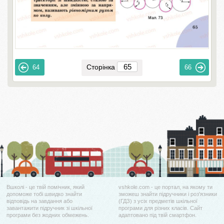
Сторінка
64
66
Вшколі - це твій помічник, який
vshkole.com - це портал, на якому ти
допоможе тобі швидко знайти
зможеш знайти підручники і роз'язники
відповідь на завдання або
(ГДЗ) з усіх предметів шкільної
завантажити підручник зі шкільної
програми для різних класів. Сайт
програми без жодних обмежень.
адаптовано під твій смартфон.