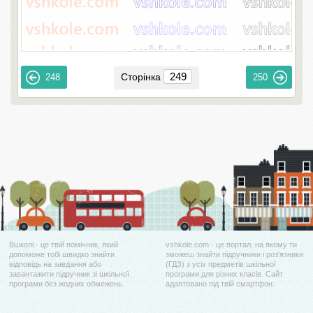
Сторінка
248
250
Вшколі - це твій помічник, який
vshkole.com - це портал, на якому ти
допоможе тобі швидко знайти
зможеш знайти підручники і роз'язники
відповідь на завдання або
(ГДЗ) з усіх предметів шкільної
завантажити підручник зі шкільної
програми для різних класів. Сайт
програми без жодних обмежень.
адаптовано під твій смартфон.