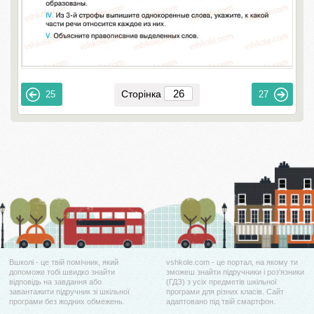
Сторінка
25
27
Вшколі - це твій помічник, який
vshkole.com - це портал, на якому ти
допоможе тобі швидко знайти
зможеш знайти підручники і роз'язники
відповідь на завдання або
(ГДЗ) з усіх предметів шкільної
завантажити підручник зі шкільної
програми для різних класів. Сайт
програми без жодних обмежень.
адаптовано під твій смартфон.