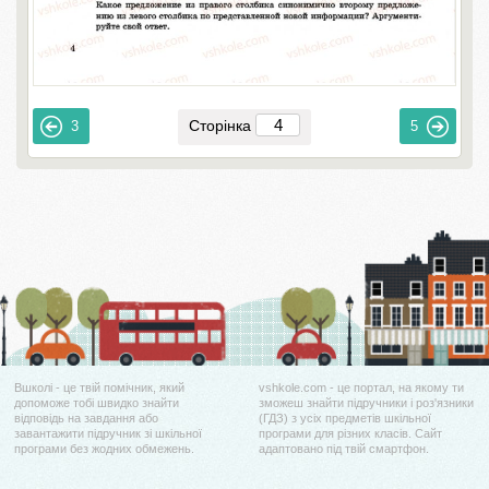
Сторінка
3
5
Вшколі - це твій помічник, який
vshkole.com - це портал, на якому ти
допоможе тобі швидко знайти
зможеш знайти підручники і роз'язники
відповідь на завдання або
(ГДЗ) з усіх предметів шкільної
завантажити підручник зі шкільної
програми для різних класів. Сайт
програми без жодних обмежень.
адаптовано під твій смартфон.