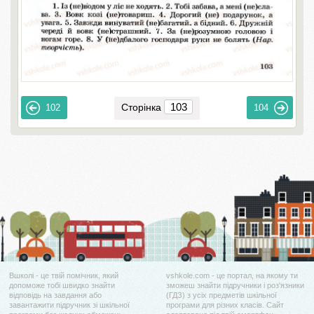
Сторінка
102
104
Вшколі - це твій помічник, який
vshkole.com - це портал, на якому ти
допоможе тобі швидко знайти
зможеш знайти підручники і роз'язники
відповідь на завдання або
(ГДЗ) з усіх предметів шкільної
завантажити підручник зі шкільної
програми для різних класів. Сайт