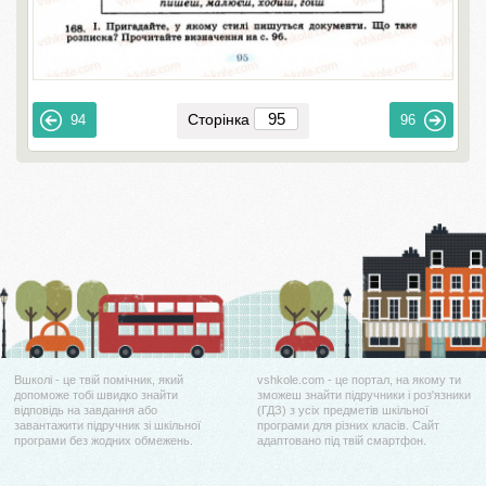
Сторінка
94
96
Вшколі - це твій помічник, який
vshkole.com - це портал, на якому ти
допоможе тобі швидко знайти
зможеш знайти підручники і роз'язники
відповідь на завдання або
(ГДЗ) з усіх предметів шкільної
завантажити підручник зі шкільної
програми для різних класів. Сайт
програми без жодних обмежень.
адаптовано під твій смартфон.