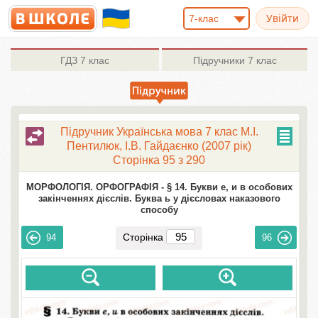
7-клас
ГДЗ
7 клас
Підручники
7 клас
Підручник Українська мова 7 клас М.І.
Пентилюк, І.В. Гайдаєнко (2007 рік)
Сторінка 95 з 290
МОРФОЛОГІЯ. ОРФОГРАФІЯ -
§ 14. Букви е, и в особових
закінченнях дієслів. Буква ь у дієсловах наказового
способу
Сторінка
94
96