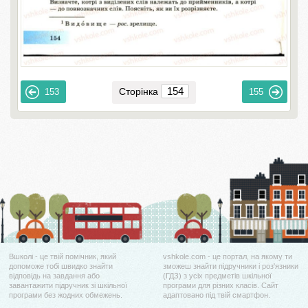
Сторінка
153
155
Вшколі - це твій помічник, який
vshkole.com - це портал, на якому ти
допоможе тобі швидко знайти
зможеш знайти підручники і роз'язники
відповідь на завдання або
(ГДЗ) з усіх предметів шкільної
завантажити підручник зі шкільної
програми для різних класів. Сайт
програми без жодних обмежень.
адаптовано під твій смартфон.