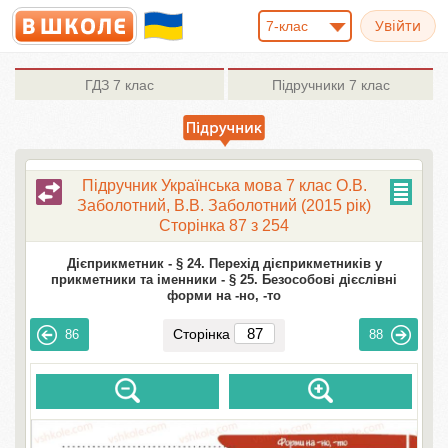
7-клас
ГДЗ
7 клас
Підручники
7 клас
Підручник Українська мова 7 клас О.В.
Заболотний, В.В. Заболотний (2015 рік)
Сторінка 87 з 254
Дієприкметник -
§ 24. Перехід дієприкметників у
прикметники та іменники -
§ 25. Безособові дієслівні
форми на -но, -то
Сторінка
86
88