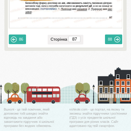
Сторінка
86
88
Вшколі - це твій помічник, який
vshkole.com - це портал, на якому ти
допоможе тобі швидко знайти
зможеш знайти підручники і роз'язники
відповідь на завдання або
(ГДЗ) з усіх предметів шкільної
завантажити підручник зі шкільної
програми для різних класів. Сайт
програми без жодних обмежень.
адаптовано під твій смартфон.