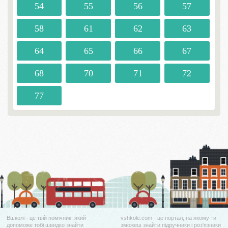
54
55
56
57
58
61
62
63
64
65
66
67
68
70
71
72
77
Вшколі - це твій помічник, який
vshkole.com - це портал, на якому ти
допоможе тобі швидко знайти
зможеш знайти підручники і роз'язники