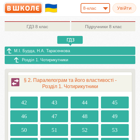
8-клас
ГДЗ
8 клас
Підручники
8 клас
М.І. Бурда, Н.А. Тарасенкова
Розділ 1. Чотирикутники
§ 2. Паралелограм та його властивості -
Розділ 1. Чотирикутники
42
43
44
45
46
47
48
49
50
51
52
53