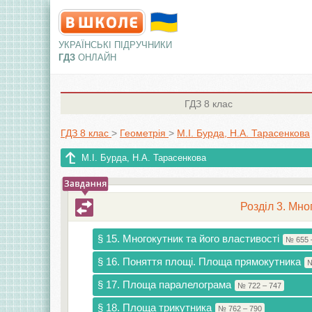
УКРАЇНСЬКІ ПІДРУЧНИКИ
ГДЗ
ОНЛАЙН
ГДЗ
8 клас
ГДЗ 8 клас
>
Геометрія
>
М.І. Бурда, Н.А. Тарасенкова
М.І. Бурда, Н.А. Тарасенкова
Розділ 3. Мно
§ 15. Многокутник та його властивості
№ 655 
§ 16. Поняття площі. Площа прямокутника
№
§ 17. Площа паралелограма
№ 722 – 747
§ 18. Площа трикутника
№ 762 – 790