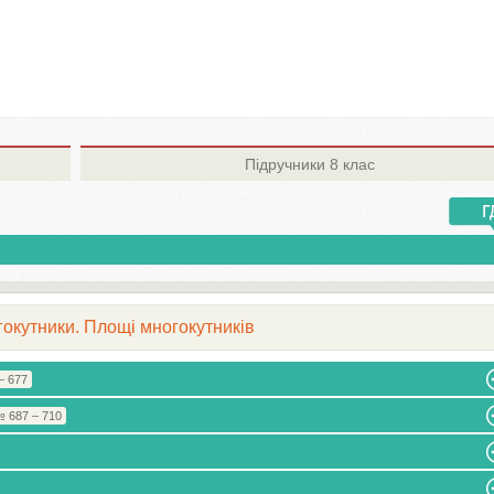
Підручники
8 клас
гокутники. Площі многокутників
– 677
 687 – 710