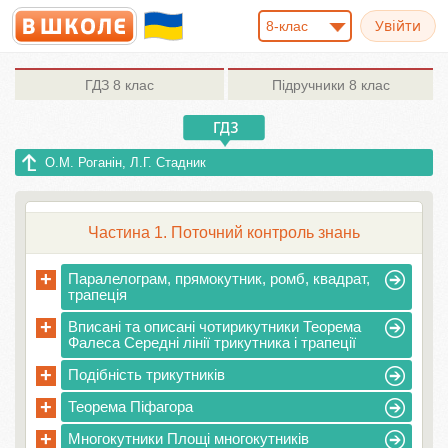
8-клас
ГДЗ
8 клас
Підручники
8 клас
О.М. Роганін, Л.Г. Стадник
Частина 1. Поточний контроль знань
+
Паралелограм, прямокутник, ромб, квадрат,
трапеція
+
Вписані та описані чотирикутники Теорема
Фалеса Середні лінії трикутника і трапеції
+
Подібність трикутників
+
Теорема Піфагора
+
Многокутники Площі многокутників