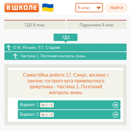
8-клас
ГДЗ
8 клас
Підручники
8 клас
О.М. Роганін, Л.Г. Стадник
Частина 1. Поточний контроль знань
Самостійна робота 17. Синус, косинус і
тангенс гострого кута прямокутного
трикутника - Частина 1. Поточний
контроль знань
Варіант 1
№ 1 – 5
Варіант 2
№ 1 – 5