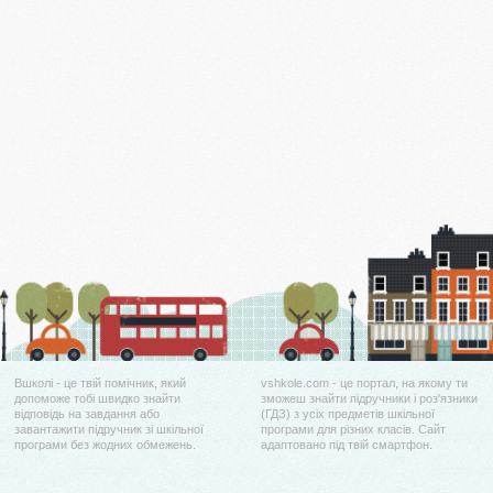
Вшколі - це твій помічник, який
vshkole.com - це портал, на якому ти
допоможе тобі швидко знайти
зможеш знайти підручники і роз'язники
відповідь на завдання або
(ГДЗ) з усіх предметів шкільної
завантажити підручник зі шкільної
програми для різних класів. Сайт
програми без жодних обмежень.
адаптовано під твій смартфон.